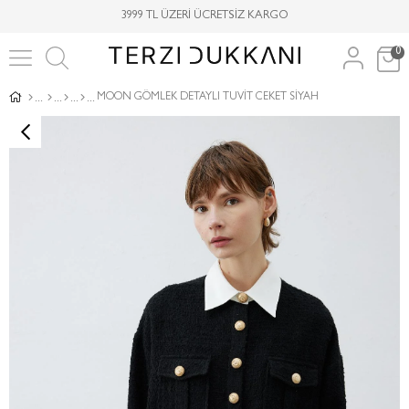
3999 TL ÜZERİ ÜCRETSİZ KARGO
0
MOON GÖMLEK DETAYLI TUVİT CEKET SİYAH