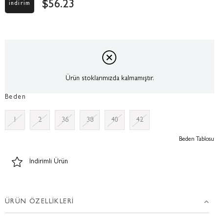
$56.23
Ürün stoklarımızda kalmamıştır.
Beden
1
2
36
38
40
42
Beden Tablosu
İndirimli Ürün
ÜRÜN ÖZELLIKLERI